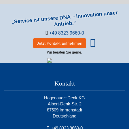
„Service ist unsere DNA – Innovation unser
Antrieb.“
+49 8323 9660-0
Jetzt Kontakt aufnehmen
Wir beraten Sie gerne.
Kontakt
Hagenauer+Denk KG
Albert-Denk-Str. 2
87509 Immenstadt
Deutschland
T. +49 8323 9660-0