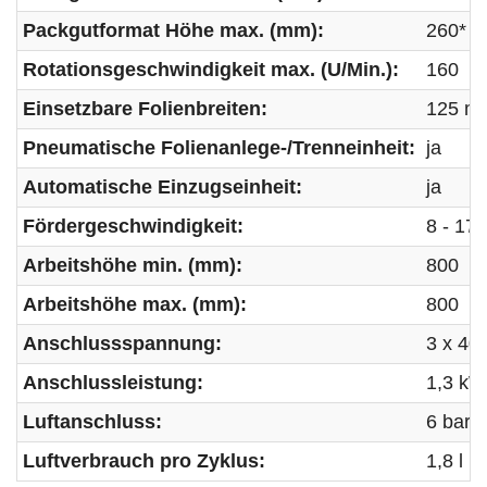
Packgutformat Höhe max. (mm):
260*
Rotationsgeschwindigkeit max. (U/Min.):
160
Einsetzbare Folienbreiten:
125 m
Pneumatische Folienanlege-/Trenneinheit:
ja
Automatische Einzugseinheit:
ja
Fördergeschwindigkeit:
8 - 17
Arbeitshöhe min. (mm):
800
Arbeitshöhe max. (mm):
800
Anschlussspannung:
3 x 40
Anschlussleistung:
1,3 kW
Luftanschluss:
6 bar
Luftverbrauch pro Zyklus:
1,8 l