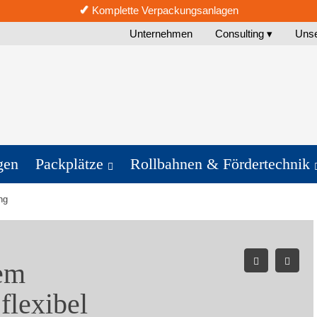
✓
Komplette Verpackungsanlagen
Unternehmen
Consulting ▾
Uns
gen
Packplätze
Rollbahnen & Fördertechnik
ng
nem
flexibel