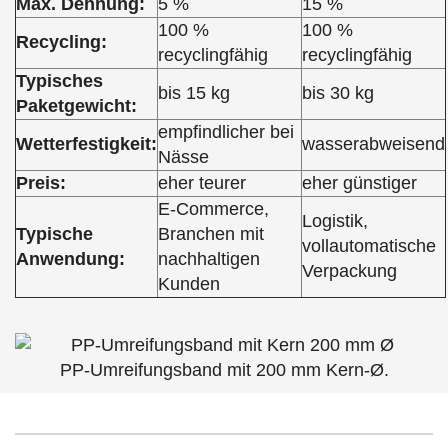
Max. Dehnung:
5 %
15 %
100 %
100 %
Recycling:
recyclingfähig
recyclingfähig
Typisches
bis 15 kg
bis 30 kg
Paketgewicht:
empfindlicher bei
Wetterfestigkeit:
wasserabweisend
Nässe
Preis:
eher teurer
eher günstiger
E-Commerce,
Logistik,
Typische
Branchen mit
vollautomatische
Anwendung:
nachhaltigen
Verpackung
Kunden
PP-Umreifungsband mit 200 mm Kern-Ø.