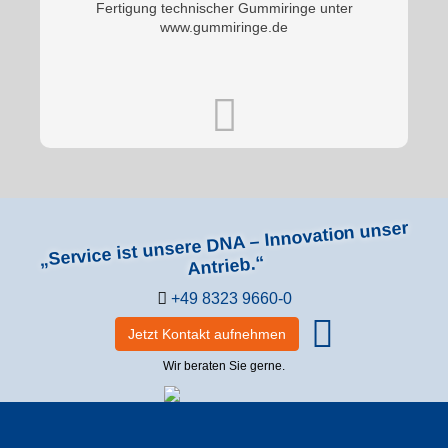
Fertigung technischer Gummiringe unter
www.gummiringe.de
„Service ist unsere DNA – Innovation unser
Antrieb.“
+49 8323 9660-0
Jetzt Kontakt aufnehmen
Wir beraten Sie gerne.