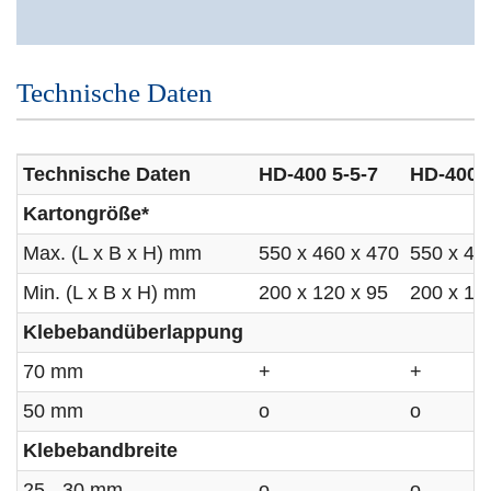
Technische Daten
Technische Daten
HD-400 5-5-7
HD-400 5
Kartongröße*
Max. (L x B x H) mm
550 x 460 x 470
550 x 46
Min. (L x B x H) mm
200 x 120 x 95
200 x 12
Klebebandüberlappung
70 mm
+
+
50 mm
o
o
Klebebandbreite
25 - 30 mm
o
o