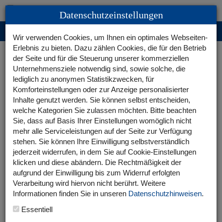
+49 8323 9660-0
Datenschutzeinstellungen
Wir verwenden Cookies, um Ihnen ein optimales Webseiten-
Erlebnis zu bieten. Dazu zählen Cookies, die für den Betrieb
Mediathek
der Seite und für die Steuerung unserer kommerziellen
Unternehmensziele notwendig sind, sowie solche, die
lediglich zu anonymen Statistikzwecken, für
Palettenmagazin 25 Flex
Komforteinstellungen oder zur Anzeige personalisierter
Inhalte genutzt werden. Sie können selbst entscheiden,
welche Kategorien Sie zulassen möchten. Bitte beachten
Sie, dass auf Basis Ihrer Einstellungen womöglich nicht
mehr alle Serviceleistungen auf der Seite zur Verfügung
stehen. Sie können Ihre Einwilligung selbstverständlich
jederzeit widerrufen, in dem Sie auf Cookie-Einstellungen
klicken und diese abändern. Die Rechtmäßigkeit der
Datenschutzeinstellungen
aufgrund der Einwilligung bis zum Widerruf erfolgten
Verarbeitung wird hiervon nicht berührt. Weitere
Video abspielen
Informationen finden Sie in unseren
Datenschutzhinweisen
.
Youtube-Videos immer zulassen
Essentiell