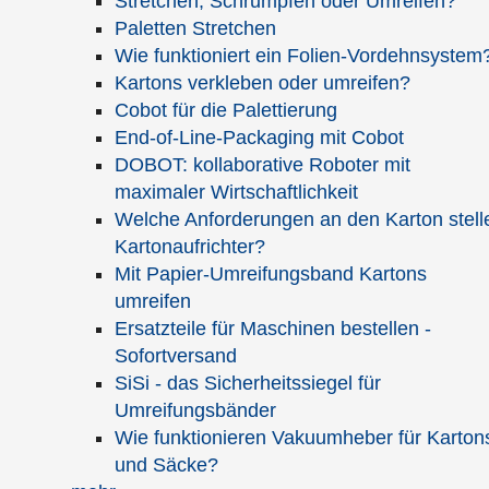
Stretchen, Schrumpfen oder Umreifen?
Paletten Stretchen
Noch
Zeichen
Wie funktioniert ein Folien-Vordehnsystem
Kartons verkleben oder umreifen?
Spamschutz
*
Cobot für die Palettierung
Lösen Sie bitte folgende Rechenaufgabe und schreiben Sie das
End-of-Line-Packaging mit Cobot
Ergebnis in das nachfolgende Eingabefeld:
DOBOT: kollaborative Roboter mit
maximaler Wirtschaftlichkeit
Welche Anforderungen an den Karton stell
Kartonaufrichter?
Hinweise zum Datenschutz:
Mit Papier-Umreifungsband Kartons
Ihre eingegebenen Daten werden SSL-verschlüsselt an uns
umreifen
übertragen und automatisch gespeichert. Die gespeicherten
Ersatzteile für Maschinen bestellen -
Daten werden vertraulich behandelt und nicht an Dritte
Sofortversand
weitergegeben. Weitere Informationen zum Thema Datenschutz
SiSi - das Sicherheitssiegel für
finden Sie in unserer Datenschutzerklärung.
Umreifungsbänder
Wie funktionieren Vakuumheber für Karton
und Säcke?