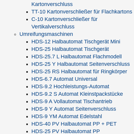
Youtube-Videos immer zulassen
Kartonverschluss
TT-10 Kartonverschließer für Flachkartons
C-10 Kartonverschließer für
Vertikalverschluss
Umreifungsmaschinen
HDS-12 Halbautomat Tischgerät Mini
HDS-25 Halbautomat Tischgerät
HDS-25.7 L Halbautomat Flachmodell
HDS-25 Y Halbautomat Seitenverschluss
HDS-25 RS Halbautomat für Ringkörper
HDS-6.7 Automat Universal
» zur Produktseite
Palettenwechsler /
HDS-9.2 Hochleistungs-Automat
Palettenstapler
HDS-9.2 S Automat Kleinstpackstücke
HDS-9 A Vollautomat Tischantrieb
In unserer Mediathek befinden sich
92 Videos
,
HDS-9 Y Automat Seitenverschluss
unterteilt nach Kategorien. Bitte wählen Sie aus
HDS-9 YM Automat Edelstahl
einer der folgenden Kategorien aus:
HDS-40 PV Halbautomat PP + PET
Kategorie auswählen
HDS-25 PV Halbautomat PP