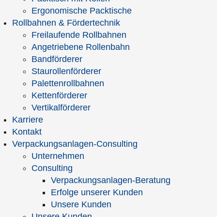
Ergonomische Packtische
Hagenauer+Denk KG
Rollbahnen & Fördertechnik
Albert-Denk-Str. 2
Freilaufende Rollbahnen
D-87509 Immenstadt im Allgäu
Angetriebene Rollenbahn
info@hagenauer-denk.de
Bandförderer
www.hagenauer-denk.de
Staurollenförderer
Palettenrollbahnen
Sie haben Fragen zu unseren Produkten und
Kettenförderer
Dienstleistungen?
Vertikalförderer
Dann rufen Sie uns an unter
Karriere
+49 8323 9660-0
Kontakt
oder schreiben Sie uns eine E-Mail über das
Verpackungsanlagen-Consulting
Kontaktformular.
Unternehmen
Consulting
Verpackungsanlagen-Beratung
Firma
Erfolge unserer Kunden
Unsere Kunden
Unsere Kunden