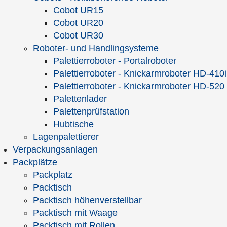
Cobot UR15
Cobot UR20
Vollautomatisches
Palettenwechsler /
Cobot UR30
Palettenmagazin
Palettenstapler
Roboter- und Handlingsysteme
Palettierroboter - Portalroboter
Palettierroboter - Knickarmroboter HD-410i
Palettierroboter - Knickarmroboter HD-520
Palettenlader
Palettenprüfstation
Palettenmagazin 15 Elektro
Hubtische
Lagenpalettierer
Verpackungsanlagen
Packplätze
Packplatz
Seit 1803:
Deutschlands ältester Spezialist für
Packtisch
Verpackungsmaschinen und Verpackungstechnik
Packtisch höhenverstellbar
Packtisch mit Waage
Packtisch mit Rollen