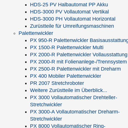
HDS-25 PV Halbautomat PP Akku
HDS-3000 PV Vollautomat Vertikal
Weitere Videos zu
HDS-3000 PH Vollautomat Horizontal
Palettenmagazine
Zurüstteile für Umreifungsmaschinen
Palettenwickler
PX 950-R Palettenwickler Basisausstattun
PX 1500-R Palettenwickler Multi
PX 2000-R Palettenwickler Vollausstattung
PX 2000-R mit Folienanlege-/Trennsystem
PX 2500-R Palettenwickler mit Dreharm
Palettenmagazin 24
Palettenmagazin 15
Universal
PX 400 Mobiler Palettenwickler
Universal
PR 2007 Stretchroboter
Weitere Zurüstteile im Überblick...
PX 3000 Vollautomatischer Drehteller-
Stretchwickler
PX 3000-A Vollautomatischer Dreharm-
Stretchwickler
PX 8000 Vollautomatischer Ring-
Palettenmagazin 16 Flex
Palettenmagazin 25 Flex