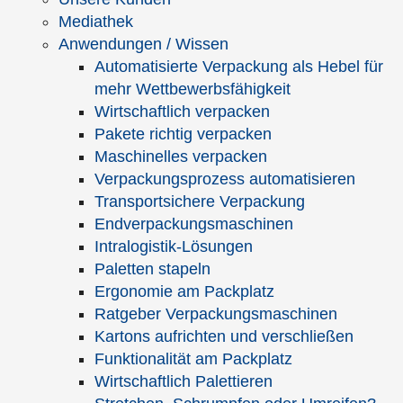
Vor- und Nachname*
Mediathek
Anwendungen / Wissen
Automatisierte Verpackung als Hebel für
Telefon
*
mehr Wettbewerbsfähigkeit
Wirtschaftlich verpacken
Pakete richtig verpacken
Maschinelles verpacken
E-Mail
*
Verpackungsprozess automatisieren
Transportsichere Verpackung
* Geben Sie bitte entweder Ihre Telefonnummer oder Ihre E-Mail-
Endverpackungsmaschinen
Adresse an, damit wir Sie kontaktieren können.
Intralogistik-Lösungen
Ihre Mitteilung
Paletten stapeln
Ergonomie am Packplatz
Bitte beachten Sie, dass im Mitteilungsfeld keine Hyperlinks
(http: / https: / ftp: / www.) zugelassen sind.
Ratgeber Verpackungsmaschinen
Kartons aufrichten und verschließen
Funktionalität am Packplatz
Wirtschaftlich Palettieren