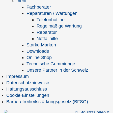
mehr
Fachberater
Reparaturen / Wartungen
Telefonhotline
Mediathek
Regelmäßige Wartung
Besuchen Sie unsere Mediathek mit vielen
Reparatur
interessanten Produktvideos.
Notfallhilfe
Starke Marken
Downloads
Online-Shop
Technische Gummiringe
Unsere Partner in der Schweiz
Impressum
Packmittel-Shop
Datenschutzhinweise
Verpackungsmaterial und qualitätserprobte Packmittel
Haftungsausschluss
für Profis online bestellen.
Cookie-Einstellungen
Barrierefreiheitsstärkungsgesetz (BFSG)
+49 8323 9660-0