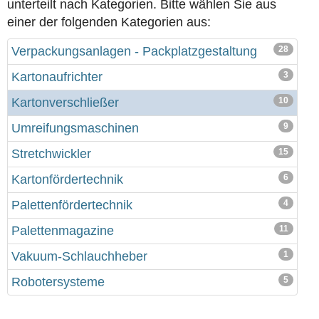
unterteilt nach Kategorien. Bitte wählen Sie aus
einer der folgenden Kategorien aus:
Verpackungsanlagen - Packplatzgestaltung
28
Kartonaufrichter
3
Kartonverschließer
10
Umreifungsmaschinen
9
Stretchwickler
15
Kartonfördertechnik
6
Palettenfördertechnik
4
Palettenmagazine
11
Vakuum-Schlauchheber
1
Robotersysteme
5