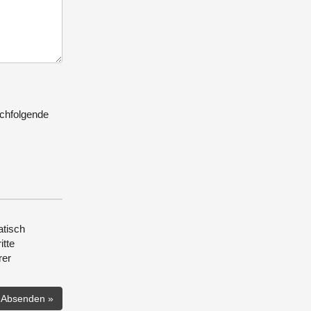
achfolgende
atisch
itte
rer