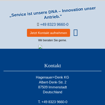
„Service ist unsere DNA – Innovation unser
Antrieb.“
+49 8323 9660-0
Jetzt Kontakt aufnehmen
Wir beraten Sie gerne.
Kontakt
Hagenauer+Denk KG
Albert-Denk-Str. 2
87509 Immenstadt
Deutschland
T. +49 8323 9660-0