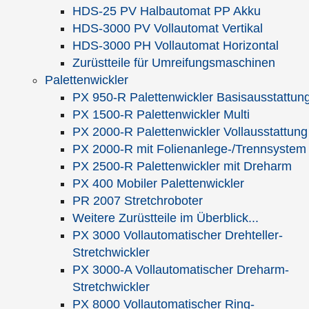
Abstract
Hauptanliegen der Arbeit ist, ein
HDS-25 PV Halbautomat PP Akku
Unternehmensführungskonzept zu
HDS-3000 PV Vollautomat Vertikal
schaffen, welches sich vor dem
HDS-3000 PH Vollautomat Horizontal
Hintergrund der unternehmerischen
Zurüstteile für Umreifungsmaschinen
Herausforderungen im allgemeinen
Palettenwickler
sowie der Umweltproblematik im
PX 950-R Palettenwickler Basisausstattun
Besonderen als leistungsfähig erweist.
PX 1500-R Palettenwickler Multi
Dabei wird ein "synergetisches
PX 2000-R Palettenwickler Vollausstattung
Management" entwickelt, welches durch
PX 2000-R mit Folienanlege-/Trennsystem
die Zusammenführung von
PX 2500-R Palettenwickler mit Dreharm
Erkenntnissen der Systemtheorie und
PX 400 Mobiler Palettenwickler
der Ethik die Einbindung der Ökologie in
PR 2007 Stretchroboter
die strategische Unternehmensführung
Weitere Zurüstteile im Überblick...
garantieren soll.
PX 3000 Vollautomatischer Drehteller-
Stretchwickler
Autor
Dr. Gerd Strasser
PX 3000-A Vollautomatischer Dreharm-
Format
DUV, 354 Seiten gebunden
Stretchwickler
PX 8000 Vollautomatischer Ring-
Preis
EUR 29,- zzgl. MwSt. |
Buch anfordern