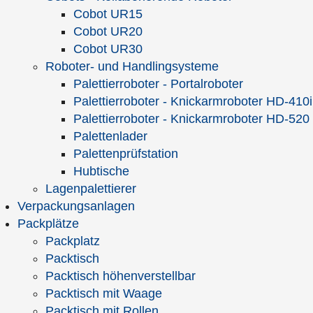
Titel
Cobot UR15
Investitionen in der
Cobot UR20
Verpackungslogistik
Cobot UR30
Gratwanderung zwischen Erfolg und
Roboter- und Handlingsysteme
Mißerfolg
Palettierroboter - Portalroboter
Abstract
Der Artikel verdeutlicht, wie mit Hilfe der
Palettierroboter - Knickarmroboter HD-410i
Amortisationsrechnung Investitionen im
Palettierroboter - Knickarmroboter HD-520
Bereich Verpackungslogistik schnell und
Palettenlader
präzise auf Ihre Vorteilhaftigkeit hin
Palettenprüfstation
bewertet werden können.
Hubtische
Autor
Dr. Gerd Strasser
Lagenpalettierer
Verpackungsanlagen
Format
PDF-Download
Packplätze
Preis
kostenfrei |
Herunterladen
Packplatz
Packtisch
Titel
Das H+D-Modul-Konzept
Packtisch höhenverstellbar
Eine Erfolgsgeschichte in der
Packtisch mit Waage
Verpackungstechnik
Packtisch mit Rollen