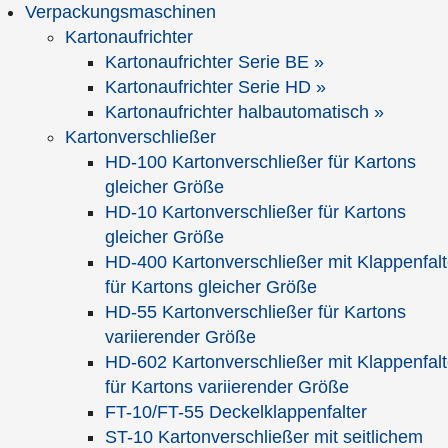
Verpackungsmaschinen
Kartonaufrichter
Kartonaufrichter Serie BE »
Kartonaufrichter Serie HD »
Kartonaufrichter halbautomatisch »
Kartonverschließer
HD-100 Kartonverschließer für Kartons
Publikationen
gleicher Größe
HD-10 Kartonverschließer für Kartons
gleicher Größe
Titel
Der lange Weg in die Zukunft
HD-400 Kartonverschließer mit Klappenfalt
Vom Bindfaden zum
für Kartons gleicher Größe
Verpackungsroboter
HD-55 Kartonverschließer für Kartons
Abstract
Die spannende und unterhaltsame
variierender Größe
Geschichte eines
HD-602 Kartonverschließer mit Klappenfalt
Familienunternehmens von ihrer
für Kartons variierender Größe
Gründung als "Kramerei" im Jahre 1803
FT-10/FT-55 Deckelklappenfalter
bis zur Technologieschmiede im
ST-10 Kartonverschließer mit seitlichem