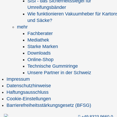
SiSi - das Sicherheitssiegel für
(http: / https: / ftp: / www.) zugelassen sind.
Umreifungsbänder
Wie funktionieren Vakuumheber für Karton
und Säcke?
mehr
Fachberater
Mediathek
Noch
Zeichen
Starke Marken
Spamschutz
*
Downloads
Lösen Sie bitte folgende Rechenaufgabe und schreiben Sie das
Online-Shop
Ergebnis in das nachfolgende Eingabefeld:
Technische Gummiringe
Unsere Partner in der Schweiz
Impressum
Datenschutzhinweise
Haftungsausschluss
Hinweise zum Datenschutz:
Cookie-Einstellungen
Ihre eingegebenen Daten werden SSL-verschlüsselt an uns
Barrierefreiheitsstärkungsgesetz (BFSG)
übertragen und automatisch gespeichert. Die gespeicherten
Daten werden vertraulich behandelt und nicht an Dritte
+49 8323 9660-0