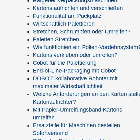
Ratgeber Verpackungsmaschinen
Kartons aufrichten und verschließen
Funktionalität am Packplatz
Firma
Wirtschaftlich Palettieren
Stretchen, Schrumpfen oder Umreifen?
Paletten Stretchen
Vor- und Nachname*
Wie funktioniert ein Folien-Vordehnsystem
Kartons verkleben oder umreifen?
Cobot für die Palettierung
Telefon
*
End-of-Line-Packaging mit Cobot
DOBOT: kollaborative Roboter mit
maximaler Wirtschaftlichkeit
E-Mail
*
Welche Anforderungen an den Karton stell
Kartonaufrichter?
Mit Papier-Umreifungsband Kartons
* Geben Sie bitte entweder Ihre Telefonnummer oder Ihre E-Mail-
umreifen
Adresse an, damit wir Sie kontaktieren können.
Ersatzteile für Maschinen bestellen -
Ihre Mitteilung
Sofortversand
Bitte beachten Sie, dass im Mitteilungsfeld keine Hyperlinks