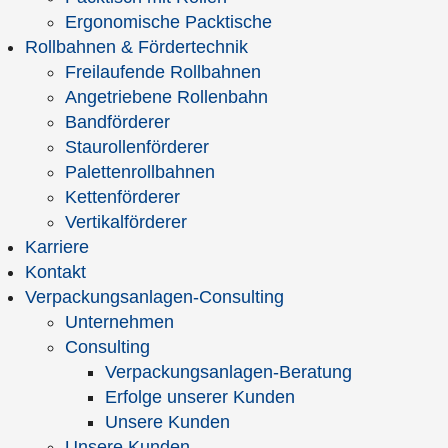
Ergonomische Packtische
Abstract
H+D-Verpackungsanlagen sind modular
Rollbahnen & Fördertechnik
aufgebaut. Damit wächst jede
Freilaufende Rollbahnen
Verpackungsanlage mit den steigenden
Angetriebene Rollenbahn
Kunden-Anforderungen mit. Lesen Sie
Bandförderer
eine Case Story über das
Staurollenförderer
Logistikkonzept eines Fußball-Clubs,
Palettenrollbahnen
der mit diesem Konzept zum Gewinner
Kettenförderer
der Champions-League sowohl im
Vertikalförderer
Fußball, als auch im Fanartikelversand
Karriere
wurde.
Kontakt
Autor
Karl-Heinz Essenwanger
Verpackungsanlagen-Consulting
Unternehmen
Format
PDF-Download
Consulting
Preis
kostenfrei |
Herunterladen
Verpackungsanlagen-Beratung
Erfolge unserer Kunden
Unsere Kunden
Unsere Kunden