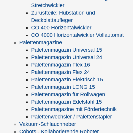
Stretchwickler
Zurüstteile: Hubstation und
Titel
Das H+D-Modul-Konzept
Deckblattaufleger
Materialflussoptimierung von H+D
CO 400 Horizontalwickler
Abstract
In der Verpackungslogistik können noch
CO 4000 Horizontalwickler Vollautomat
erhebliche Rationalisierungspotentiale
Palettenmagazine
erschlossen werden. Die auf den
Palettenmagazin Universal 15
Prinzipien des Prozeßdenkens
Palettenmagazin Universal 24
basierende H+D-
Palettenmagazin Flex 16
Materialflussoptimierung realisiert hohe
Palettenmagazin Flex 24
Kosteneinsparungen in den Bereichen
Palettenmagazin Elektrisch 15
Kommissionierung, Verpackung und
Palettenmagazin LONG 15
Versand.
Palettenmagazin für Rollwagen
Palettenmagazin Edelstahl 15
Autor
Dr. Katja d´Andrea
Palettenmagazine mit Fördertechnik
Format
PDF-Download
Palettenwechsler / Palettenstapler
Preis
kostenfrei |
Herunterladen
Vakuum-Schlauchheber
Cobots - Kollaborierende Roboter