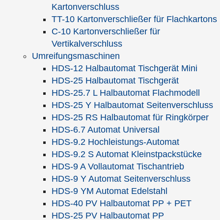
angehenden 21. Jahrhundert. Neben
Kartonverschluss
vielen oft einzigartigen
TT-10 Kartonverschließer für Flachkartons
Unternehmensinternas werden stets die
C-10 Kartonverschließer für
Parallelen zur deutschen Geschichte
Vertikalverschluss
aufgezeigt und dem Leser die Erfolge
Umreifungsmaschinen
und Schwierigkeiten von 7
HDS-12 Halbautomat Tischgerät Mini
Generationen Unternehmertum
HDS-25 Halbautomat Tischgerät
eindrücklich illustriert.
HDS-25.7 L Halbautomat Flachmodell
HDS-25 Y Halbautomat Seitenverschluss
Autor
Dr. Gerd Strasser (Hrsg.)
HDS-25 RS Halbautomat für Ringkörper
Format
42 Seiten, gebunden
HDS-6.7 Automat Universal
HDS-9.2 Hochleistungs-Automat
Preis
EUR 15,- zzgl. MwSt. |
Firmenchronik
HDS-9.2 S Automat Kleinstpackstücke
anfordern
HDS-9 A Vollautomat Tischantrieb
HDS-9 Y Automat Seitenverschluss
Titel
Systemtheorie und Ethik als
HDS-9 YM Automat Edelstahl
Grundlagen umweltbewußter
HDS-40 PV Halbautomat PP + PET
Unternehmensführung
HDS-25 PV Halbautomat PP