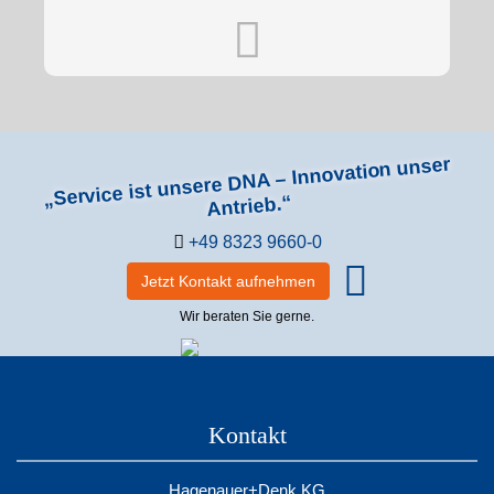
„Service ist unsere DNA – Innovation unser
Antrieb.“
+49 8323 9660-0
Jetzt Kontakt aufnehmen
Wir beraten Sie gerne.
Kontakt
Hagenauer+Denk KG